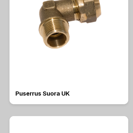
Puserrus Suora UK