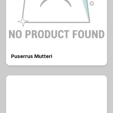
Puserrus Mutteri