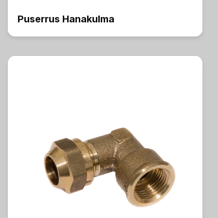
Puserrus Hanakulma