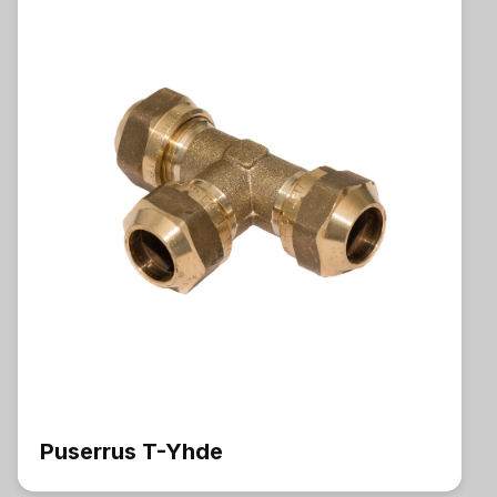
Puserrus T-Yhde